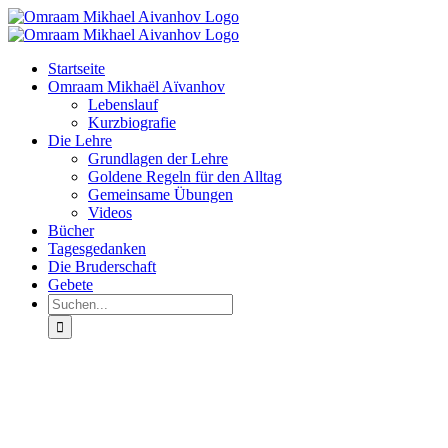
Zum
Inhalt
springen
Startseite
Omraam Mikhaël Aïvanhov
Lebenslauf
Kurzbiografie
Die Lehre
Grundlagen der Lehre
Goldene Regeln für den Alltag
Gemeinsame Übungen
Videos
Bücher
Tagesgedanken
Die Bruderschaft
Gebete
Suche
nach: