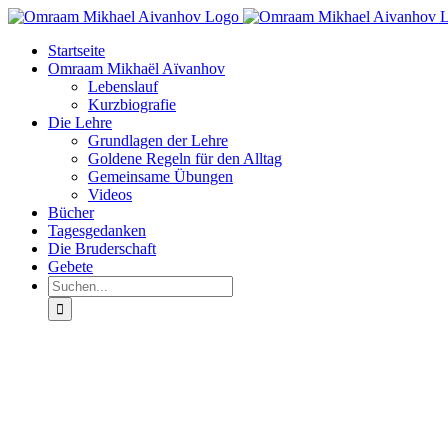
Zum
Inhalt
Startseite
springen
Omraam Mikhaël Aïvanhov
Lebenslauf
Kurzbiografie
Die Lehre
Grundlagen der Lehre
Goldene Regeln für den Alltag
Gemeinsame Übungen
Videos
Bücher
Tagesgedanken
Die Bruderschaft
Gebete
Suche
nach: