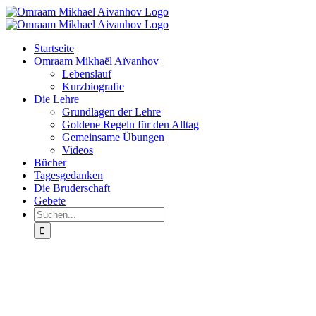
Zum
Inhalt
springen
Startseite
Omraam Mikhaël Aïvanhov
Lebenslauf
Kurzbiografie
Die Lehre
Grundlagen der Lehre
Goldene Regeln für den Alltag
Gemeinsame Übungen
Videos
Bücher
Tagesgedanken
Die Bruderschaft
Gebete
Suche
nach: